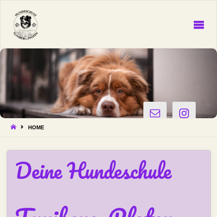
HUNDESCHULE
Tuniberg-
Pfoten
START
HOME
Deine Hundeschule