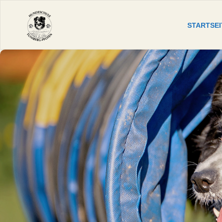
Zum
STARTSEI
HUNDESCHULE
Inhalt
Tuniberg-
springen
Pfoten