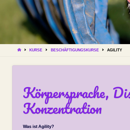
START
KURSE
BESCHÄFTIGUNGSKURSE
AGILITY
Körpersprache, Dis
Konzentration
Was ist Agility?