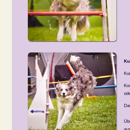
Ku
Kur
Kos
ode
Dau
Übe
aus