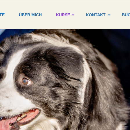
TE
ÜBER MICH
KURSE
KONTAKT
BU