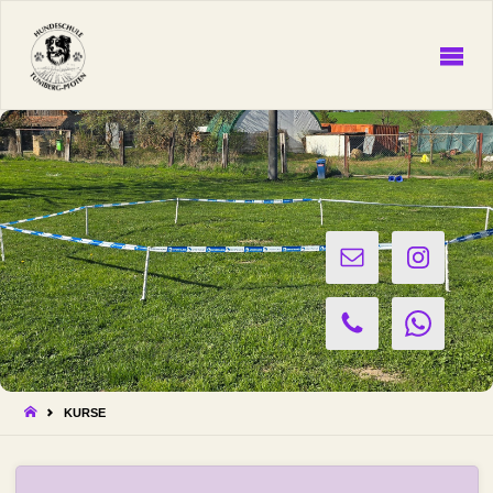
HUNDESCHULE
Tuniberg-
Pfoten
START
KURSE